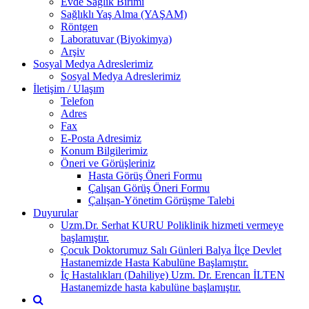
Evde Sağlık Birimi
Sağlıklı Yaş Alma (YAŞAM)
Röntgen
Laboratuvar (Biyokimya)
Arşiv
Sosyal Medya Adreslerimiz
Sosyal Medya Adreslerimiz
İletişim / Ulaşım
Telefon
Adres
Fax
E-Posta Adresimiz
Konum Bilgilerimiz
Öneri ve Görüşleriniz
Hasta Görüş Öneri Formu
Çalışan Görüş Öneri Formu
Çalışan-Yönetim Görüşme Talebi
Duyurular
Uzm.Dr. Serhat KURU Poliklinik hizmeti vermeye
başlamıştır.
Çocuk Doktorumuz Salı Günleri Balya İlçe Devlet
Hastanemizde Hasta Kabulüne Başlamıştır.
İç Hastalıkları (Dahiliye) Uzm. Dr. Erencan İLTEN
Hastanemizde hasta kabulüne başlamıştır.