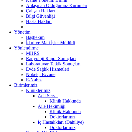
Kalite Yönetim Birimi
Anlaşmalı Olduğumuz Kurumlar
Çalışan Hakları
Bilgi Güvenliği
Hasta Hakları
Yönetim
Başhekim
İdari ve Mali İşler Müdürü
Yönlendirme
MHRS
Radyoloji Rapor Sonuçları
Laboratuvar Tetkik Sonuçları
Evde Sağlık Hizmetleri
Nöbetçi Eczane
E-Nabız
Birimlerimiz
Kliniklerimiz
Acil Servis
Klinik Hakkında
Aile Hekimliği
Klinik Hakkında
Doktorlarımız
İç Hastalıkları (Dahiliye)
Doktorlarımız