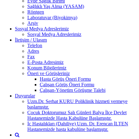
Evde Sağlık Birimi
Sağlıklı Yaş Alma (YAŞAM)
Röntgen
Laboratuvar (Biyokimya)
Arşiv
Sosyal Medya Adreslerimiz
Sosyal Medya Adreslerimiz
İletişim / Ulaşım
Telefon
Adres
Fax
E-Posta Adresimiz
Konum Bilgilerimiz
Öneri ve Görüşleriniz
Hasta Görüş Öneri Formu
Çalışan Görüş Öneri Formu
Çalışan-Yönetim Görüşme Talebi
Duyurular
Uzm.Dr. Serhat KURU Poliklinik hizmeti vermeye
başlamıştır.
Çocuk Doktorumuz Salı Günleri Balya İlçe Devlet
Hastanemizde Hasta Kabulüne Başlamıştır.
İç Hastalıkları (Dahiliye) Uzm. Dr. Erencan İLTEN
Hastanemizde hasta kabulüne başlamıştır.