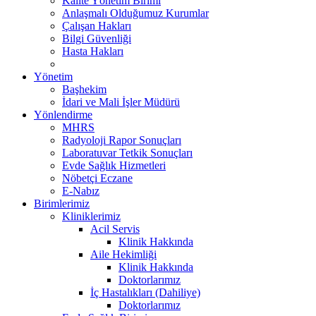
Kalite Yönetim Birimi
Anlaşmalı Olduğumuz Kurumlar
Çalışan Hakları
Bilgi Güvenliği
Hasta Hakları
Yönetim
Başhekim
İdari ve Mali İşler Müdürü
Yönlendirme
MHRS
Radyoloji Rapor Sonuçları
Laboratuvar Tetkik Sonuçları
Evde Sağlık Hizmetleri
Nöbetçi Eczane
E-Nabız
Birimlerimiz
Kliniklerimiz
Acil Servis
Klinik Hakkında
Aile Hekimliği
Klinik Hakkında
Doktorlarımız
İç Hastalıkları (Dahiliye)
Doktorlarımız