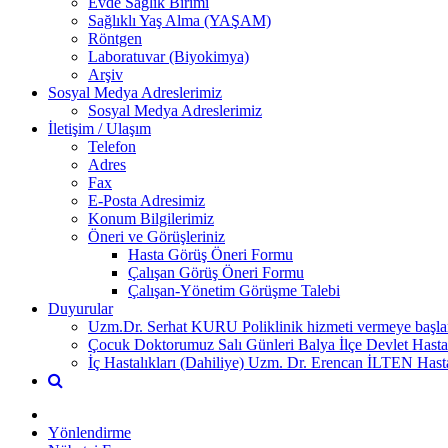
Evde Sağlık Birimi
Sağlıklı Yaş Alma (YAŞAM)
Röntgen
Laboratuvar (Biyokimya)
Arşiv
Sosyal Medya Adreslerimiz
Sosyal Medya Adreslerimiz
İletişim / Ulaşım
Telefon
Adres
Fax
E-Posta Adresimiz
Konum Bilgilerimiz
Öneri ve Görüşleriniz
Hasta Görüş Öneri Formu
Çalışan Görüş Öneri Formu
Çalışan-Yönetim Görüşme Talebi
Duyurular
Uzm.Dr. Serhat KURU Poliklinik hizmeti vermeye başlam
Çocuk Doktorumuz Salı Günleri Balya İlçe Devlet Hasta
İç Hastalıkları (Dahiliye) Uzm. Dr. Erencan İLTEN Hast
Yönlendirme