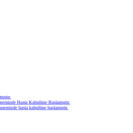
ıştır.
nemizde Hasta Kabulüne Başlamıştır.
anemizde hasta kabulüne başlamıştır.