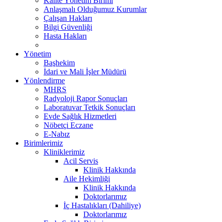
Kalite Yönetim Birimi
Anlaşmalı Olduğumuz Kurumlar
Çalışan Hakları
Bilgi Güvenliği
Hasta Hakları
Yönetim
Başhekim
İdari ve Mali İşler Müdürü
Yönlendirme
MHRS
Radyoloji Rapor Sonuçları
Laboratuvar Tetkik Sonuçları
Evde Sağlık Hizmetleri
Nöbetçi Eczane
E-Nabız
Birimlerimiz
Kliniklerimiz
Acil Servis
Klinik Hakkında
Aile Hekimliği
Klinik Hakkında
Doktorlarımız
İç Hastalıkları (Dahiliye)
Doktorlarımız