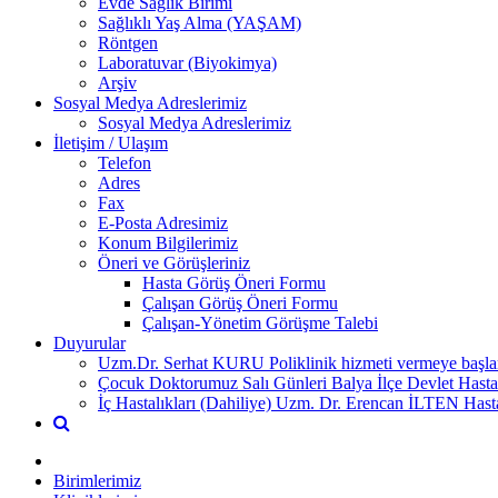
Evde Sağlık Birimi
Sağlıklı Yaş Alma (YAŞAM)
Röntgen
Laboratuvar (Biyokimya)
Arşiv
Sosyal Medya Adreslerimiz
Sosyal Medya Adreslerimiz
İletişim / Ulaşım
Telefon
Adres
Fax
E-Posta Adresimiz
Konum Bilgilerimiz
Öneri ve Görüşleriniz
Hasta Görüş Öneri Formu
Çalışan Görüş Öneri Formu
Çalışan-Yönetim Görüşme Talebi
Duyurular
Uzm.Dr. Serhat KURU Poliklinik hizmeti vermeye başlam
Çocuk Doktorumuz Salı Günleri Balya İlçe Devlet Hasta
İç Hastalıkları (Dahiliye) Uzm. Dr. Erencan İLTEN Hast
Birimlerimiz