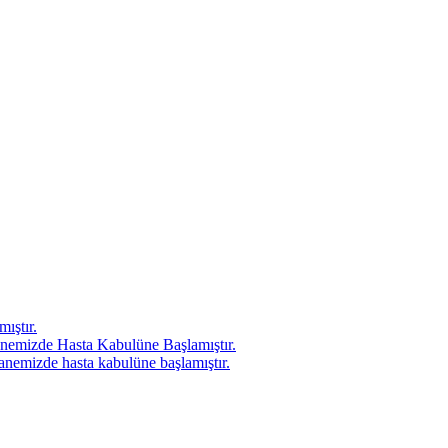
ıştır.
nemizde Hasta Kabulüne Başlamıştır.
anemizde hasta kabulüne başlamıştır.