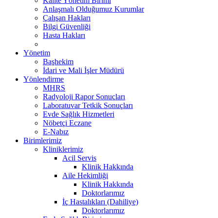
Kalite Yönetim Birimi
Anlaşmalı Olduğumuz Kurumlar
Çalışan Hakları
Bilgi Güvenliği
Hasta Hakları
Yönetim
Başhekim
İdari ve Mali İşler Müdürü
Yönlendirme
MHRS
Radyoloji Rapor Sonuçları
Laboratuvar Tetkik Sonuçları
Evde Sağlık Hizmetleri
Nöbetçi Eczane
E-Nabız
Birimlerimiz
Kliniklerimiz
Acil Servis
Klinik Hakkında
Aile Hekimliği
Klinik Hakkında
Doktorlarımız
İç Hastalıkları (Dahiliye)
Doktorlarımız