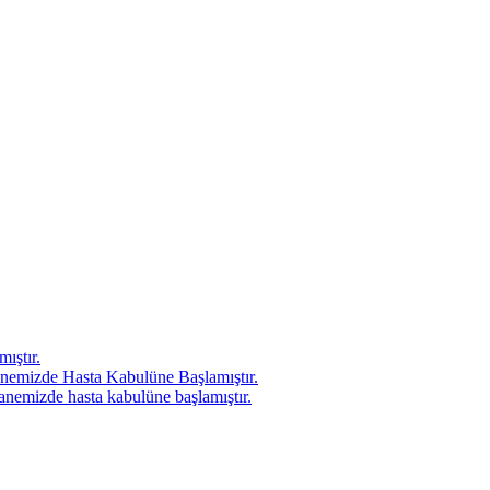
ıştır.
nemizde Hasta Kabulüne Başlamıştır.
anemizde hasta kabulüne başlamıştır.