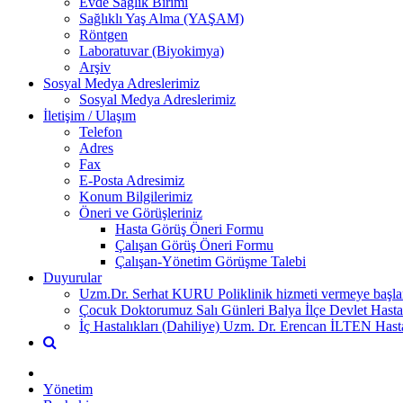
Evde Sağlık Birimi
Sağlıklı Yaş Alma (YAŞAM)
Röntgen
Laboratuvar (Biyokimya)
Arşiv
Sosyal Medya Adreslerimiz
Sosyal Medya Adreslerimiz
İletişim / Ulaşım
Telefon
Adres
Fax
E-Posta Adresimiz
Konum Bilgilerimiz
Öneri ve Görüşleriniz
Hasta Görüş Öneri Formu
Çalışan Görüş Öneri Formu
Çalışan-Yönetim Görüşme Talebi
Duyurular
Uzm.Dr. Serhat KURU Poliklinik hizmeti vermeye başlam
Çocuk Doktorumuz Salı Günleri Balya İlçe Devlet Hasta
İç Hastalıkları (Dahiliye) Uzm. Dr. Erencan İLTEN Hast
Yönetim