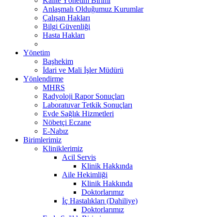
Kalite Yönetim Birimi
Anlaşmalı Olduğumuz Kurumlar
Çalışan Hakları
Bilgi Güvenliği
Hasta Hakları
Yönetim
Başhekim
İdari ve Mali İşler Müdürü
Yönlendirme
MHRS
Radyoloji Rapor Sonuçları
Laboratuvar Tetkik Sonuçları
Evde Sağlık Hizmetleri
Nöbetçi Eczane
E-Nabız
Birimlerimiz
Kliniklerimiz
Acil Servis
Klinik Hakkında
Aile Hekimliği
Klinik Hakkında
Doktorlarımız
İç Hastalıkları (Dahiliye)
Doktorlarımız