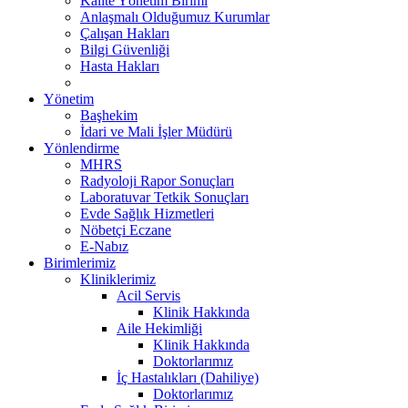
Kalite Yönetim Birimi
Anlaşmalı Olduğumuz Kurumlar
Çalışan Hakları
Bilgi Güvenliği
Hasta Hakları
Yönetim
Başhekim
İdari ve Mali İşler Müdürü
Yönlendirme
MHRS
Radyoloji Rapor Sonuçları
Laboratuvar Tetkik Sonuçları
Evde Sağlık Hizmetleri
Nöbetçi Eczane
E-Nabız
Birimlerimiz
Kliniklerimiz
Acil Servis
Klinik Hakkında
Aile Hekimliği
Klinik Hakkında
Doktorlarımız
İç Hastalıkları (Dahiliye)
Doktorlarımız