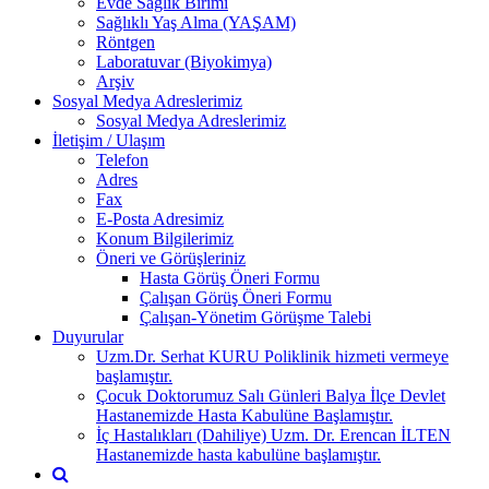
Evde Sağlık Birimi
Sağlıklı Yaş Alma (YAŞAM)
Röntgen
Laboratuvar (Biyokimya)
Arşiv
Sosyal Medya Adreslerimiz
Sosyal Medya Adreslerimiz
İletişim / Ulaşım
Telefon
Adres
Fax
E-Posta Adresimiz
Konum Bilgilerimiz
Öneri ve Görüşleriniz
Hasta Görüş Öneri Formu
Çalışan Görüş Öneri Formu
Çalışan-Yönetim Görüşme Talebi
Duyurular
Uzm.Dr. Serhat KURU Poliklinik hizmeti vermeye
başlamıştır.
Çocuk Doktorumuz Salı Günleri Balya İlçe Devlet
Hastanemizde Hasta Kabulüne Başlamıştır.
İç Hastalıkları (Dahiliye) Uzm. Dr. Erencan İLTEN
Hastanemizde hasta kabulüne başlamıştır.