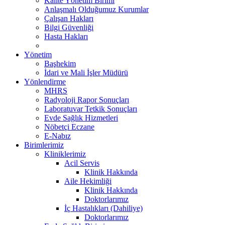
Kalite Yönetim Birimi
Anlaşmalı Olduğumuz Kurumlar
Çalışan Hakları
Bilgi Güvenliği
Hasta Hakları
Yönetim
Başhekim
İdari ve Mali İşler Müdürü
Yönlendirme
MHRS
Radyoloji Rapor Sonuçları
Laboratuvar Tetkik Sonuçları
Evde Sağlık Hizmetleri
Nöbetçi Eczane
E-Nabız
Birimlerimiz
Kliniklerimiz
Acil Servis
Klinik Hakkında
Aile Hekimliği
Klinik Hakkında
Doktorlarımız
İç Hastalıkları (Dahiliye)
Doktorlarımız