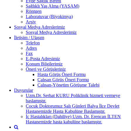
Evde Sağlık Birimi
Sağlıklı Yaş Alma (YAŞAM)
Röntgen
Laboratuvar (Biyokimya)
Arşiv
Sosyal Medya Adreslerimiz
Sosyal Medya Adreslerimiz
İletişim / Ulaşım
Telefon
Adres
Fax
E-Posta Adresimiz
Konum Bilgilerimiz
Öneri ve Görüşleriniz
Hasta Görüş Öneri Formu
Çalışan Görüş Öneri Formu
Çalışan-Yönetim Görüşme Talebi
Duyurular
Uzm.Dr. Serhat KURU Poliklinik hizmeti vermeye
başlamıştır.
Çocuk Doktorumuz Salı Günleri Balya İlçe Devlet
Hastanemizde Hasta Kabulüne Başlamıştır.
İç Hastalıkları (Dahiliye) Uzm. Dr. Erencan İLTEN
Hastanemizde hasta kabulüne başlamıştır.