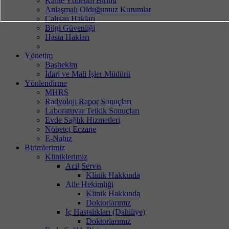
Kalite Yönetim Birimi
Anlaşmalı Olduğumuz Kurumlar
Çalışan Hakları
Bilgi Güvenliği
Hasta Hakları
Yönetim
Başhekim
İdari ve Mali İşler Müdürü
Yönlendirme
MHRS
Radyoloji Rapor Sonuçları
Laboratuvar Tetkik Sonuçları
Evde Sağlık Hizmetleri
Nöbetçi Eczane
E-Nabız
Birimlerimiz
Kliniklerimiz
Acil Servis
Klinik Hakkında
Aile Hekimliği
Klinik Hakkında
Doktorlarımız
İç Hastalıkları (Dahiliye)
Doktorlarımız