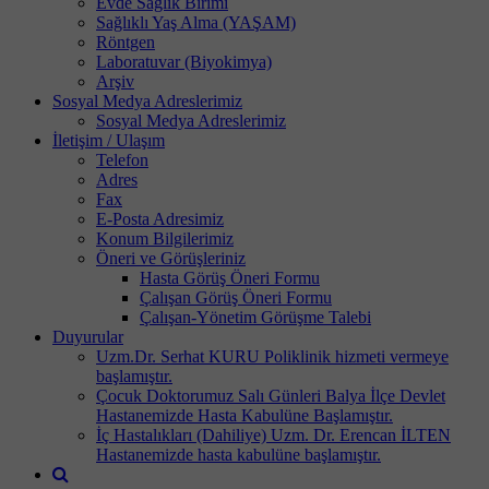
Evde Sağlık Birimi
Sağlıklı Yaş Alma (YAŞAM)
Röntgen
Laboratuvar (Biyokimya)
Arşiv
Sosyal Medya Adreslerimiz
Sosyal Medya Adreslerimiz
İletişim / Ulaşım
Telefon
Adres
Fax
E-Posta Adresimiz
Konum Bilgilerimiz
Öneri ve Görüşleriniz
Hasta Görüş Öneri Formu
Çalışan Görüş Öneri Formu
Çalışan-Yönetim Görüşme Talebi
Duyurular
Uzm.Dr. Serhat KURU Poliklinik hizmeti vermeye
başlamıştır.
Çocuk Doktorumuz Salı Günleri Balya İlçe Devlet
Hastanemizde Hasta Kabulüne Başlamıştır.
İç Hastalıkları (Dahiliye) Uzm. Dr. Erencan İLTEN
Hastanemizde hasta kabulüne başlamıştır.