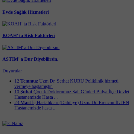
Evde Sağlık Hizmetleri
KOAH' ta Risk Faktörleri
ASTIM' a Dur Diyebilirsin.
Duyurular
12
Temmuz
Uzm.Dr. Serhat KURU Poliklinik hizmeti
vermeye başlamıştır.
10
Şubat
Çocuk Doktorumuz Salı Günleri Balya İlçe Devlet
Hastanemizde Hasta ...
23
Mart
İç Hastalıkları (Dahiliye) Uzm. Dr. Erencan İLTEN
Hastanemizde hasta ...